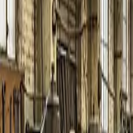
Начало
N
B
Nexum
Blog
Индустриална автоматизация